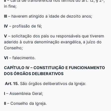
II
– carta de transferência nos termos do art. 12, § 2º,
in fine;
III
– haverem atingido a idade de dezoito anos;
IV
– profissão de fé;
V
– solicitação dos pais ou responsáveis que tiverem
aderido à outra denominação evangélica, a juízo do
Conselho;
VI
– falecimento.
CAPÍTULO IV –
CONSTITUIÇÃO E FUNCIONAMENTO
DOS ÓRGÃOS DELIBERATIVOS
Art. 15.
São órgãos deliberativos da Igreja:
I
– Assembleia Geral;
II
– Conselho da Igreja.