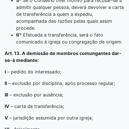
5º
Se o Conselho tiver motivo para recusar-se a
admitir qualquer pessoa, deverá devolver a carta
de transferência a quem a expediu,
acompanhada das razões pelas quais assim
procede.
6º
Efetuada a transferência, será o fato
comunicado à igreja ou congregação de origem.
Art. 13. A demissão de membros comungantes dar-
se-á mediante:
I
– pedido do interessado;
II
– exclusão por disciplina, após processo regular;
III
– exclusão por ausência;
IV
– carta de transferência;
V
– jurisdição assumida por outra igreja;