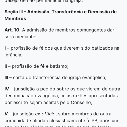
desejo de não permanecer na Igreja.
Seção III –
Admissão, Transferência e Demissão de
Membros
Art. 10.
A admissão de membros comungantes dar-
se-á mediante:
I
– profissão de fé dos que tiverem sido batizados na
infância;
II
– profissão de fé e batismo;
III
– carta de transferência de igreja evangélica;
IV
– jurisdição a pedido sobre os que vierem de outra
denominação evangélica, cujas razões apresentadas
por escrito sejam aceitas pelo Conselho;
V
– jurisdição
ex officio
, sobre membros de outra
comunidade filiada eclesiasticamente à IPB, após um