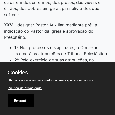
cuidarem dos enfermos, dos presos, das viúvas e
órfãos, dos pobres em geral, para alívio dos que
sofrem;
XXV
– designar Pastor Auxiliar, mediante prévia
indicação do Pastor da igreja e aprovação do
Presbitério.
1º
Nos processos disciplinares, o Conselho
exercerá as atribuições de Tribunal Eclesiástico.
2º
Pelo exercício de suas atribuições, no
Conselho, seus membros não serão
Cookies
remunerados.
Utilizamos cookies para melhorar sua experiência de uso.
Art. 31. O Conselho se reunirá:
Política de privacidade
I
– pelo menos, a cada três meses;
Entendi
II
– quando convocado pelo Presidente ou seu
substituto, na forma estatutária;